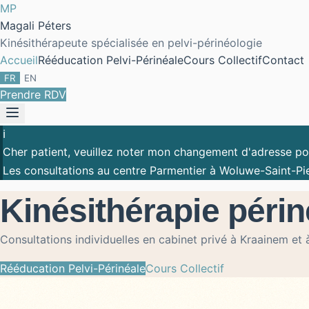
MP
Magali Péters
Kinésithérapeute spécialisée en pelvi-périnéologie
Accueil
Rééducation Pelvi-Périnéale
Cours Collectif
Contact
FR
EN
Prendre RDV
ℹ️
Cher patient, veuillez noter mon changement d'adresse pou
Les consultations au centre Parmentier à Woluwe-Saint-Pi
Kinésithérapie périn
Consultations individuelles en cabinet privé à Kraainem et
Rééducation Pelvi-Périnéale
Cours Collectif